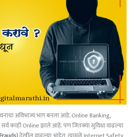
वनाचा अविभाज्य भाग बनला आहे. Online Banking,
र्व काही Online झाले आहे. पण जितक्या सुविधा वाढल्या
Frauds)
देखील वाढल्या आहेत. त्यामुळे Internet Safety