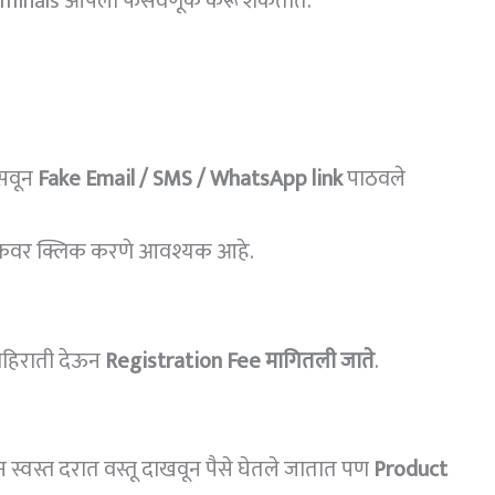
 Criminals आपली फसवणूक करू शकतात.
ासवून
Fake Email / SMS / WhatsApp link
पाठवले
 लिंकवर क्लिक करणे आवश्यक आहे.
ाहिराती देऊन
Registration Fee मागितली जाते
.
्वस्त दरात वस्तू दाखवून पैसे घेतले जातात पण
Product