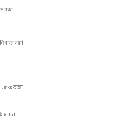
रू नका
विचारत नाही
 Links टाळा
ble करा