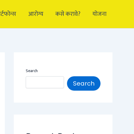
ार्टफोन्स
आरोग्य
कसे करावे?
योजना
Search
Search