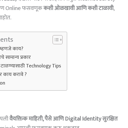
ये आपण Online फसवणूक
कशी ओळखावी आणि कशी टाळावी
,
आहोत.
tents
म्हणजे काय?
 सामान्य प्रकार
टाळण्यासाठी Technology Tips
 काय करावे ?
ion
आपली
वैयक्तिक माहिती, पैसे आणि Digital Identity सुरक्षित