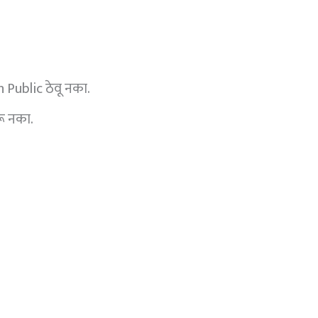
Public ठेवू नका.
ू नका.