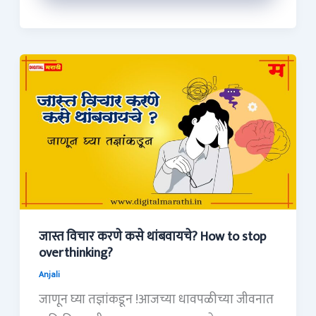
जास्त
विचार
करणे
कसे
थांबवायचे?
How
to
stop
overthinking?
जास्त विचार करणे कसे थांबवायचे? How to stop
overthinking?
Anjali
जाणून घ्या तज्ञांकडून !आजच्या धावपळीच्या जीवनात