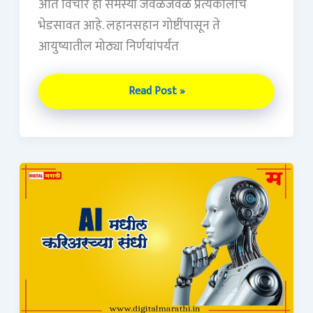
अति विचार ही समस्या जवळजवळ प्रत्येकालाच
भेडसावत आहे. लहानसहान गोष्टींपासून ते
आयुष्यातील मोठ्या निर्णयांपर्यंत
Read Post »
AI
मधील
करिअरच्या
संधी
(Career
in
AI)